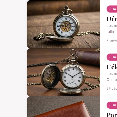
SHO
Déc
Les m
raffi
7 janv
SHO
L'é
Les m
Ces p
27 dé
SHO
Por