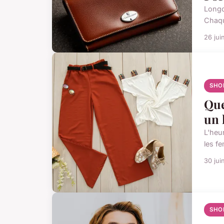
Longch
Chaque
26 jui
SHO
Que
un 
L'heu
les f
30 jui
SHO