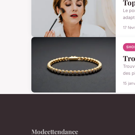
Top
Le po
adapté
17 fév
SHO
Tro
Trouv
des p
15 jan
Modeettendance