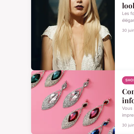
loo
Les f
éléga
30 jui
SHO
Com
inf
Vous 
impres
30 jui