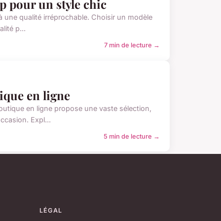
p pour un style chic
 à une qualité irréprochable. Choisir un modèle
ité p...
7 min de lecture →
ique en ligne
boutique en ligne propose une vaste sélection,
casion. Expl...
5 min de lecture →
LÉGAL