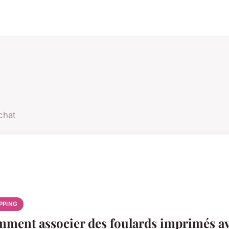
chat
PPING
ment associer des foulards imprimés av