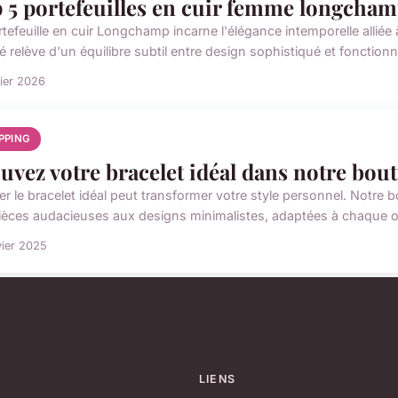
 5 portefeuilles en cuir femme longcham
rtefeuille en cuir Longchamp incarne l'élégance intemporelle alliée
 relève d'un équilibre subtil entre design sophistiqué et fonctionnal
rier 2026
PPING
uvez votre bracelet idéal dans notre bout
er le bracelet idéal peut transformer votre style personnel. Notre 
ièces audacieuses aux designs minimalistes, adaptées à chaque oc
vier 2025
LIENS