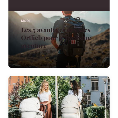
MODE
Les 5 avantages des sacs
Ortlieb pour le cyclisme
aventure
...